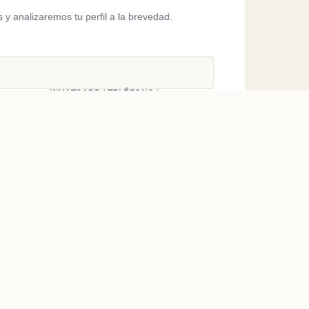
 y analizaremos tu perfil a la brevedad.
WHATSAPP / TELÉFONO *
ESPECIALIDAD PRINCIPAL *
U EXPERIENCIA Y PROPUESTA DE CURSO *
VIAR MI SOLICITUD