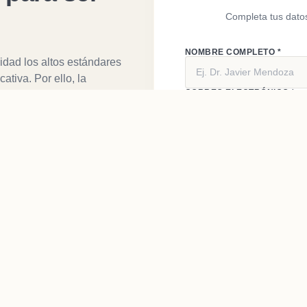
Completa tus datos
NOMBRE COMPLETO *
dad los altos estándares
tiva. Por ello, la
CORREO ELECTRÓNICO *
 un proceso selectivo de
PAÍS DE RESIDENCIA *
specialidad y qué propuesta
CUÉNTANOS BREVEMENTE T
deseas digitalizar.
ar una reunión.
d comercial y metodológica.
antillas de marca y
so.
EN
amos las campañas