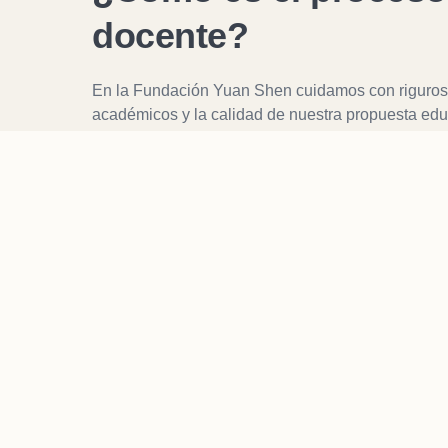
docente?
En la Fundación Yuan Shen cuidamos con rigurosi
académicos y la calidad de nuestra propuesta educa
incorporación de instructores se realiza mediante
alineación pedagógica:
Completa el formulario
01
Cuéntanos sobre tu trayectoria profesional, tu e
formativa en salud, bienestar o disciplinas afines 
Entrevista de alineación
02
Nos pondremos en contacto contigo para coordin
Evaluaremos el alcance del temario, la viabilida
Preparación de contenidos
03
Te guiaremos en los estándares de grabación, pl
organización pedagógica de las lecciones del cur
Lanzamiento global
04
Damos de alta tu curso en el ecosistema, activ